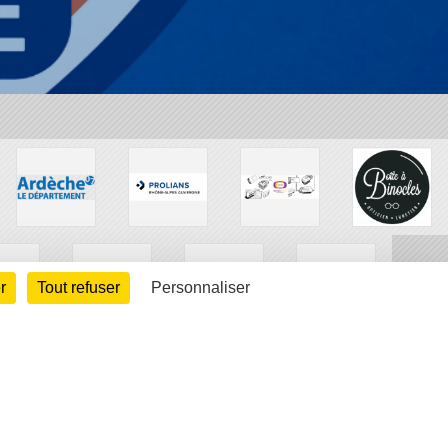
r
Tout refuser
Personnaliser
arte cookies
Gestion des cookies
s légales
Signaler un contenu inapproprié