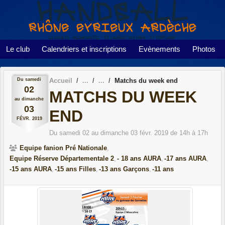
Panneau de gestion des cookies
Le club
Calendriers et inscriptions
Evènements
Photos
Du
samedi
Accueil
Matchs du week end
02
MATCHS DU WEEK
au
dimanche
03
END
FÉVR.
2019
Du
samedi
02
au
dimanche
03
févr.
2019
de 14h à 17h
Equipe fanion Pré Nationale
Equipe Réserve Départementale 2
- 18 ans AURA
-17 ans AURA
-15 ans AURA
-15 ans Filles
-13 ans Garçons
-11 ans