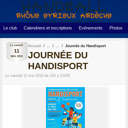
Panneau de gestion des cookies
Le club
Calendriers et inscriptions
Evènements
Photos
Le
samedi
Accueil
Journée du Handisport
11
JOURNÉE DU
MAI
2019
HANDISPORT
Le
samedi
11
mai
2019
de 10h à 22h30