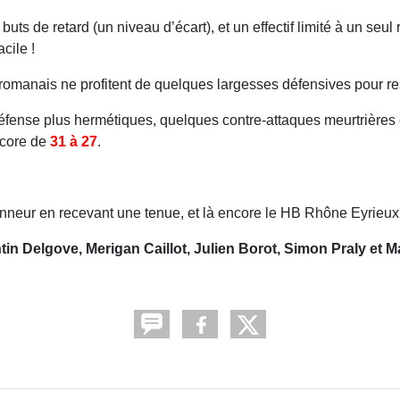
buts de retard (un niveau d’écart), et un effectif limité à un seu
cile !
es romanais ne profitent de quelques largesses défensives pour re
éfense plus hermétiques, quelques contre-attaques meurtrières et 
score de
31 à 27
.
onneur en recevant une tenue, et là encore le HB Rhône Eyrieux a
tin Delgove, Merigan Caillot, Julien Borot, Simon Praly et M