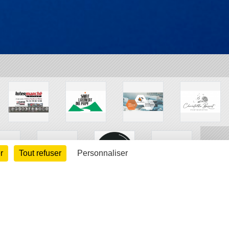
r
Tout refuser
Personnaliser
arte cookies
Gestion des cookies
s légales
Signaler un contenu inapproprié