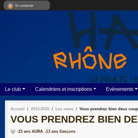
Panneau de gestion des cookies
Se connecter
Le club
Calendriers et inscriptions
Evènements
Accueil
2015-2016
Les news
Vous prendrez bien deux coupe
VOUS PRENDREZ BIEN DE
-15 ans AURA
-13 ans Garçons