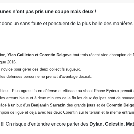
eunes n’ont pas pris une coupe mais deux !
nt donc un sans faute et ponctuent de la plus belle des manières
aine,
Y
lan Gailleton et Corentin Delgove
tout trois récent vice champion d
igue 2016.
rop novice pour gérer ces deux collectifs rugueux.
les défenses personne ne prenait d'avantage décisif...
bleus. Plus agressifs en défense et efficace au shoot Rhone Eyrieux prenait 
r des erreurs bleus et à deux minutes de la fin les deux équipes sont de nouvea
râce à un but d'un
Benjamin Sarrazin
des grands jours et de
Corentin Delg
on de ligue et déjà avec les deux Corentin sur le terrain et le même entraîne
se !!! On risque d'entendre encore parler des
Dylan, Celestin, Mat