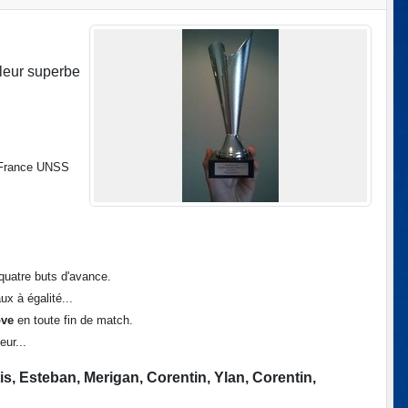
 leur superbe
e France UNSS
quatre buts d'avance.
ux à égalité...
ove
en toute fin de match.
ur...
is, Esteban, Merigan, Corentin, Ylan, Corentin,