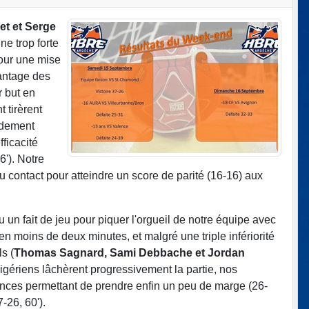
t et Serge
ne trop forte
pour une mise
vantage des
 but en
 tirèrent
pidement
ficacité
'). Notre
 contact pour atteindre un score de parité (16-16) aux
 un fait de jeu pour piquer l'orgueil de notre équipe avec
 moins de deux minutes, et malgré une triple infériorité
s (
Thomas Sagnard, Sami Debbache et Jordan
ligériens lâchèrent progressivement la partie, nos
lances permettant de prendre enfin un peu de marge (26-
-26, 60').