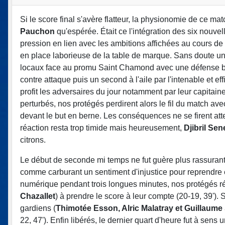
Si le score final s'avère flatteur, la physionomie de ce ma
Pauchon
qu'espérée. Était ce l'intégration des six nouvell
pression en lien avec les ambitions affichées au cours de
en place laborieuse de la table de marque. Sans doute un 
locaux face au promu Saint Chamond avec une défense bie
contre attaque puis un second à l'aile par l'intenable et ef
profit les adversaires du jour notamment par leur capitaine
perturbés, nos protégés perdirent alors le fil du match av
devant le but en berne. Les conséquences ne se firent att
réaction resta trop timide mais heureusement,
Djibril Sen
citrons.
Le début de seconde mi temps ne fut guère plus rassurant, 
comme carburant un sentiment d'injustice pour reprendre e
numérique pendant trois longues minutes, nos protégés réu
Chazallet
) à prendre le score à leur compte (20-19, 39').
gardiens (
Thimotée Esson, Alric Malatray et Guillaum
22, 47'). Enfin libérés, le dernier quart d'heure fut à se