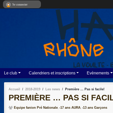
Panneau de gestion des cookies
Se connecter
Le club
Calendriers et inscriptions
Evènements
Accueil
2018-2019
Les news
Première … Pas si facile!
PREMIÈRE … PAS SI FACI
Equipe fanion Pré Nationale
-17 ans AURA
-13 ans Garçons