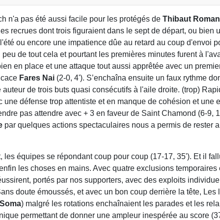
tch n'a pas été aussi facile pour les protégés de
Thibaut Romane
es recrues dont trois figuraient dans le sept de départ, ou bien u
 l'été ou encore une impatience dûe au retard au coup d'envoi 
peu de tout cela et pourtant les premières minutes furent à l'a
n en place et une attaque tout aussi apprêtée avec un premier
ficace
Fares Nai
(2-0, 4'). S’enchaîna ensuite un faux rythme dont
 auteur de trois buts quasi consécutifs à l'aile droite. (trop) Ra
ec une défense trop attentiste et en manque de cohésion et une ef
endre pas attendre avec + 3 en faveur de Saint Chamond (6-9, 16
e
par quelques actions spectaculaires nous a permis de rester au
les équipes se répondant coup pour coup (17-17, 35'). Et il fallu
nfin les choses en mains. Avec quatre exclusions temporaires en
ssirent, portés par nos supporters, avec des exploits individuel
 Sans doute émoussés, et avec un bon coup derrière la tête, Les 
e Soma
) malgré les rotations enchaînaient les parades et les re
ns unique permettant de donner une ampleur inespérée au score (37