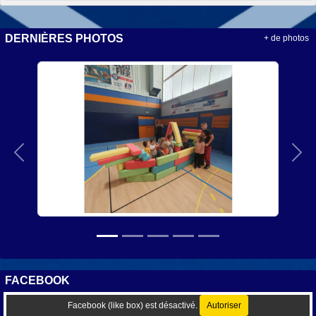
DERNIÈRES PHOTOS
+ de photos
Précedent
Sui
FACEBOOK
Facebook (like box) est désactivé.
Autoriser