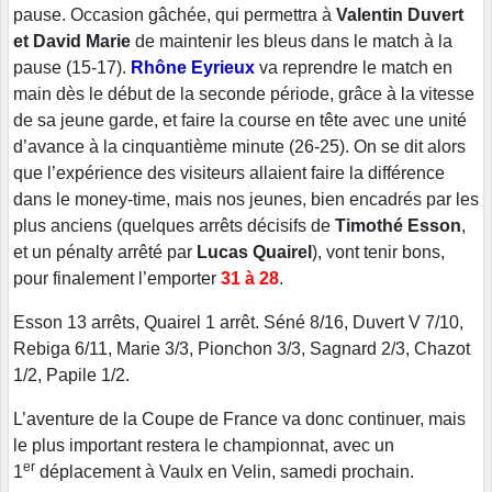
pause. Occasion gâchée, qui permettra à
Valentin Duvert
et David Marie
de maintenir les bleus dans le match à la
pause (15-17).
Rhône Eyrieux
va reprendre le match en
main dès le début de la seconde période, grâce à la vitesse
de sa jeune garde, et faire la course en tête avec une unité
d’avance à la cinquantième minute (26-25). On se dit alors
que l’expérience des visiteurs allaient faire la différence
dans le money-time, mais nos jeunes, bien encadrés par les
plus anciens (quelques arrêts décisifs de
Timothé Esson
,
et un pénalty arrêté par
Lucas Quairel
), vont tenir bons,
pour finalement l’emporter
31 à 28
.
Esson 13 arrêts, Quairel 1 arrêt. Séné 8/16, Duvert V 7/10,
Rebiga 6/11, Marie 3/3, Pionchon 3/3, Sagnard 2/3, Chazot
1/2, Papile 1/2.
L’aventure de la Coupe de France va donc continuer, mais
le plus important restera le championnat, avec un
er
1
déplacement à Vaulx en Velin, samedi prochain.