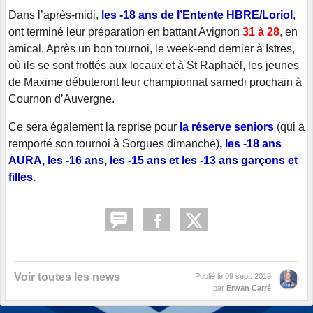
Dans l’après-midi,
les -18 ans de l’Entente HBRE/Loriol
,
ont terminé leur préparation en battant Avignon
31 à 28
, en
amical. Après un bon tournoi, le week-end dernier à Istres,
où ils se sont frottés aux locaux et à St Raphaël, les jeunes
de Maxime débuteront leur championnat samedi prochain à
Cournon d’Auvergne.
Ce sera également la reprise pour
la réserve seniors
(qui a
remporté son tournoi à Sorgues dimanche)
,
les -18 ans
AURA, les -16 ans, les -15 ans et les -13 ans garçons et
filles
.
Voir toutes les news
Publié le
09 sept. 2019
par
Erwan Carré