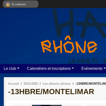
Panneau de gestion des cookies
Se connecter
Le club
Calendriers et inscriptions
Evènements
Accueil
2019-2020
Les albums photos
-13HBRE/MONTELI
-13HBRE/MONTELIMAR