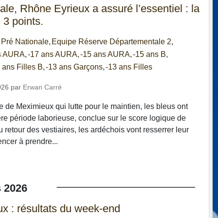
le, Rhône Eyrieux a assuré l’essentiel : la
s 3 points.
 Pré Nationale
Equipe Réserve Départementale 2
ns AURA
-17 ans AURA
-15 ans AURA
-15 ans B
 ans Filles B
-13 ans Garçons
-13 ans Filles
026
par
Erwan Carré
 de Meximieux qui lutte pour le maintien, les bleus ont
e période laborieuse, conclue sur le score logique de
retour des vestiaires, les ardéchois vont resserrer leur
cer à prendre...
s
2026
x : résultats du week-end