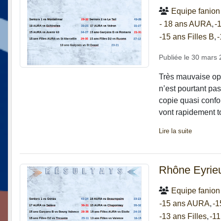
Equipe fanion
- 18 ans AURA
-
-15 ans Filles B
-
Publiée le
30 mars 
Très mauvaise opé
n’est pourtant pas
copie quasi conf
vont rapidement t
Lire la suite
Rhône Eyrie
Equipe fanion
-15 ans AURA
-1
-13 ans Filles
-11