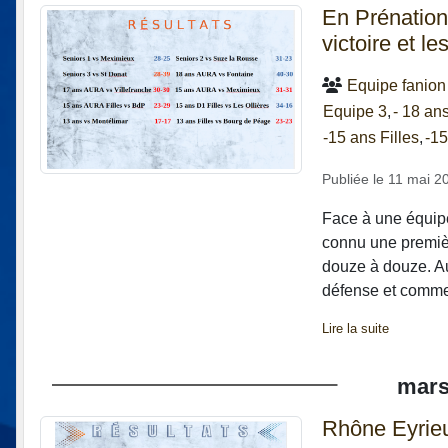
En Prénationa
victoire et le
Equipe fanion
Equipe 3
- 18 a
-15 ans Filles
-15
Publiée le
11 mai 2
Face à une équipe
connu une premièr
douze à douze. Au 
défense et commen
Lire la suite
mar
Rhône Eyrieu