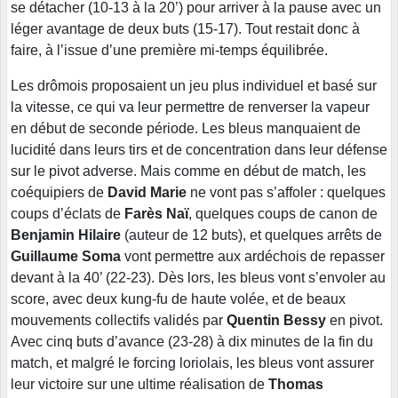
se détacher (10-13 à la 20’) pour arriver à la pause avec un
léger avantage de deux buts (15-17). Tout restait donc à
faire, à l’issue d’une première mi-temps équilibrée.
Les drômois proposaient un jeu plus individuel et basé sur
la vitesse, ce qui va leur permettre de renverser la vapeur
en début de seconde période. Les bleus manquaient de
lucidité dans leurs tirs et de concentration dans leur défense
sur le pivot adverse. Mais comme en début de match, les
coéquipiers de
David Marie
ne vont pas s’affoler : quelques
coups d’éclats de
Farès Naï
, quelques coups de canon de
Benjamin Hilaire
(auteur de 12 buts), et quelques arrêts de
Guillaume Soma
vont permettre aux ardéchois de repasser
devant à la 40’ (22-23). Dès lors, les bleus vont s’envoler au
score, avec deux kung-fu de haute volée, et de beaux
mouvements collectifs validés par
Quentin Bessy
en pivot.
Avec cinq buts d’avance (23-28) à dix minutes de la fin du
match, et malgré le forcing loriolais, les bleus vont assurer
leur victoire sur une ultime réalisation de
Thomas