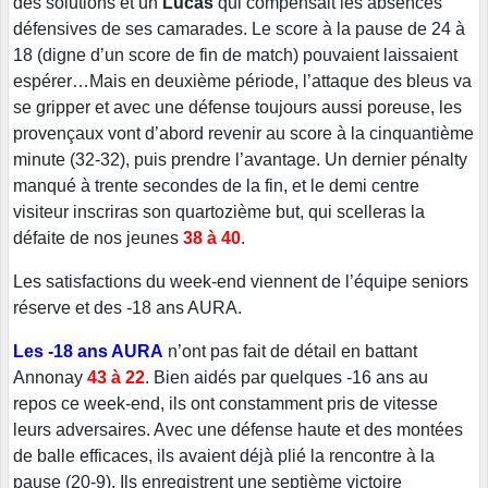
des solutions et un
Lucas
qui compensait les absences
défensives de ses camarades. Le score à la pause de 24 à
18 (digne d’un score de fin de match) pouvaient laissaient
espérer…Mais en deuxième période, l’attaque des bleus va
se gripper et avec une défense toujours aussi poreuse, les
provençaux vont d’abord revenir au score à la cinquantième
minute (32-32), puis prendre l’avantage. Un dernier pénalty
manqué à trente secondes de la fin, et le demi centre
visiteur inscriras son quartozième but, qui scelleras la
défaite de nos jeunes
38 à 40
.
Les satisfactions du week-end viennent de l’équipe seniors
réserve et des -18 ans AURA.
Les -18 ans AURA
n’ont pas fait de détail en battant
Annonay
43 à 22
. Bien aidés par quelques -16 ans au
repos ce week-end, ils ont constamment pris de vitesse
leurs adversaires. Avec une défense haute et des montées
de balle efficaces, ils avaient déjà plié la rencontre à la
pause (20-9). Ils enregistrent une septième victoire